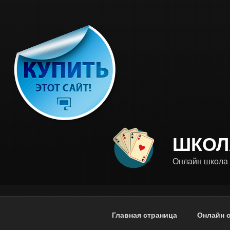
Перейти
к
содержимому
ШКОЛ
Онлайн школа 
Главная страница
Онлайн 