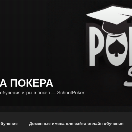
А ПОКЕРА
обучения игры в покер — SchoolPoker
обучение
Доменные имена для сайта онлайн обучения