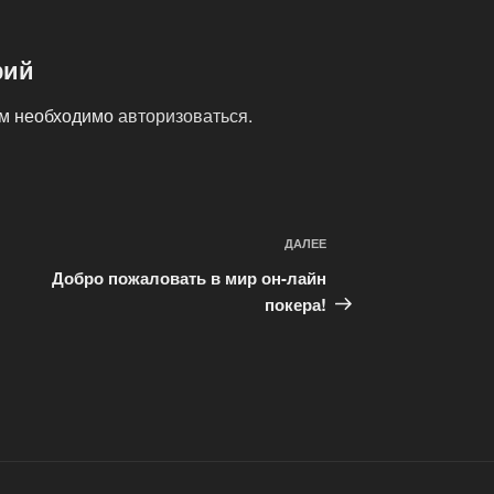
рий
ам необходимо
авторизоваться
.
ДАЛЕЕ
Следующая
запись
Добро пожаловать в мир он-лайн
покера!