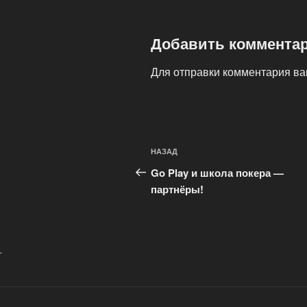
Добавить коммента
Для отправки комментария в
Навигация
Предыдущая
НАЗАД
по
запись:
Go Play и школа покера —
записям
партнёры!
.